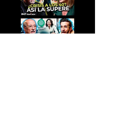
Da Clíck en la imagen para
ver el video