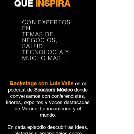
QUE
INSPIRA
CON EXPERTOS
EN
TEMAS DE
NEGOCIOS,
SALUD,
TECNOLOGÍA Y
MUCHO MÁS...
Backstage con Luis Valls es el podcast de Speakers México
donde conversamos con
Backstage con Luis Valls
es el
podcast de
Speakers México
donde
conversamos con c​onferencistas,
líderes, expertos y voces destacadas
de México, Latinoamérica y el
mundo.
En cada episodio descubrirás ideas,
historias y aprendizajes sobre