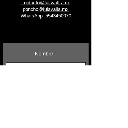
contacto@luisvalls.mx
poncho
@luisvalls.mx
WhatsApp. 5543450070
Nombre
Email
Teléfono