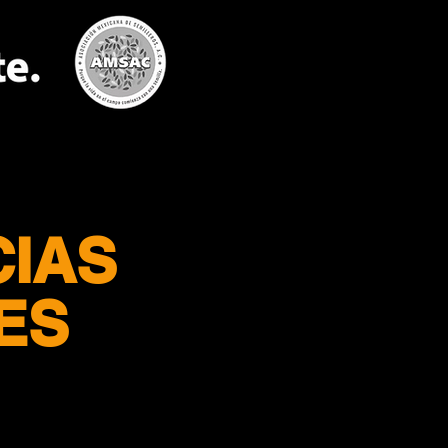
IAS
ES