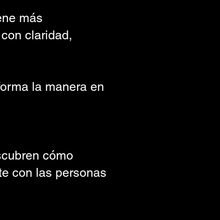
iene más
con claridad,
forma la
manera en
escubren
cómo
nte
con las personas