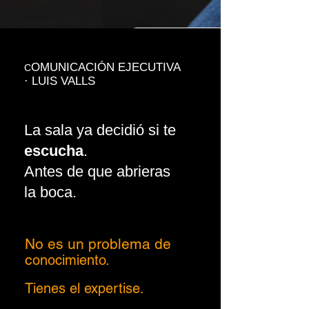
OMUNICACIÓN EJECUTIVA
C
· LUIS VALLS
La sala ya decidió si te
escucha
.
Antes de que abrieras
la boca.
N
o es un problema de
c
onocimiento.
Tienes el expertise.