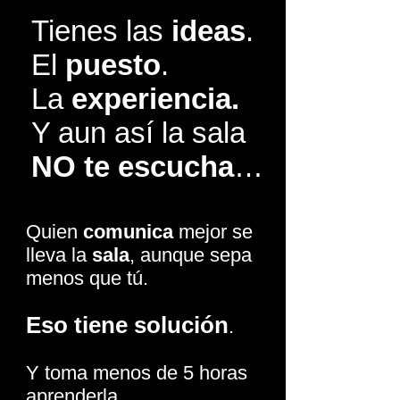
Tienes las
ideas
.
El
puesto
.
La
experiencia.
Y aun así la sala
NO te escucha
…
Quien
comunica
mejor se
lleva la
sala
, aunque sepa
menos que tú.
Eso tiene solución
.
Y toma menos de 5 horas
aprenderla.