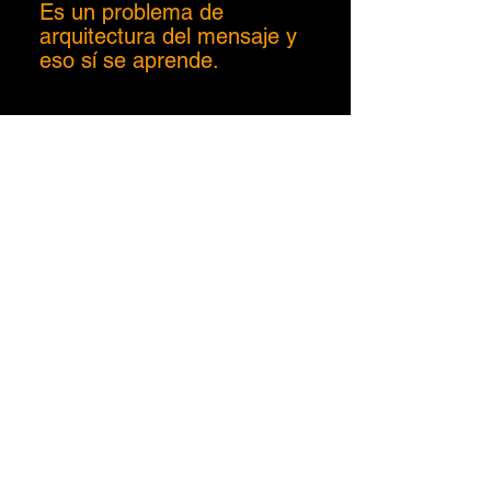
Es un problema de
arquitectura del mensaje y
eso sí se aprende.
Entra al curso
Acceso de por vida pago único en hotmart
Contacto
contacto@luisvalls.mx
poncho
@luisvalls.mx
WhatsApp. 5543450070